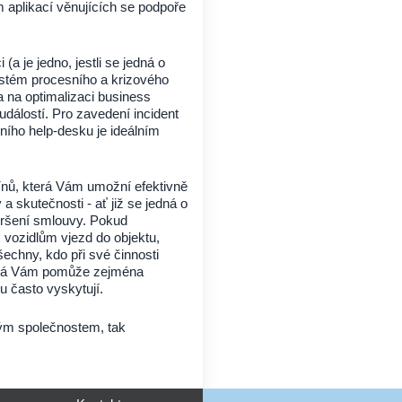
aplikací věnujících se podpoře
a je jedno, jestli se jedná o
ystém procesního a krizového
na na optimalizaci business
událostí. Pro zavedení incident
ho help-desku je ideálním
ínů, která Vám umožní efektivně
 skutečnosti - ať již se jedná o
pršení smlouvy. Pokud
 vozidlům vjezd do objektu,
echny, kdo při své činnosti
která Vám pomůže zejména
su často vyskytují.
mým společnostem, tak