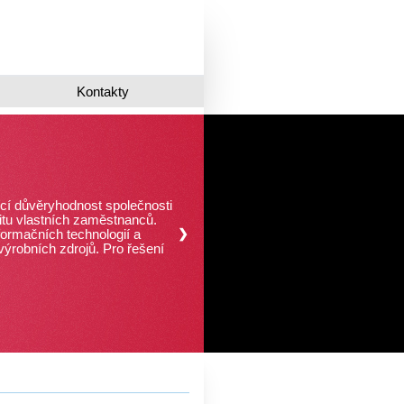
Kontakty
ící důvěryhodnost společnosti
itu vlastních zaměstnanců.
ormačních technologií a
❯
❮
výrobních zdrojů. Pro řešení