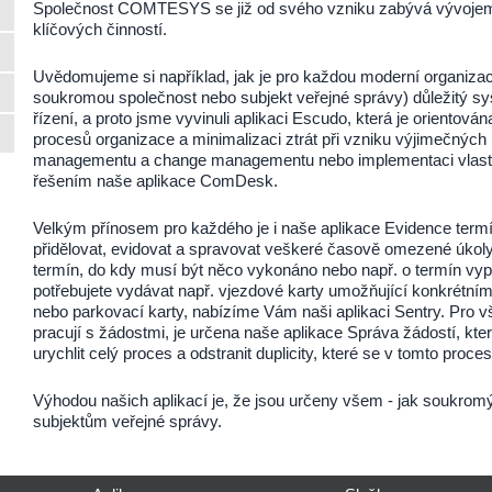
Společnost COMTESYS se již od svého vzniku zabývá vývojem 
klíčových činností.
Uvědomujeme si například, jak je pro každou moderní organizaci (
soukromou společnost nebo subjekt veřejné správy) důležitý s
řízení, a proto jsme vyvinuli aplikaci Escudo, která je orientová
procesů organizace a minimalizaci ztrát při vzniku výjimečných 
managementu a change managementu nebo implementaci vlastní
řešením naše aplikace ComDesk.
Velkým přínosem pro každého je i naše aplikace Evidence term
přidělovat, evidovat a spravovat veškeré časově omezené úkoly a
termín, do kdy musí být něco vykonáno nebo např. o termín vy
potřebujete vydávat např. vjezdové karty umožňující konkrétním
nebo parkovací karty, nabízíme Vám naši aplikaci Sentry. Pro vš
pracují s žádostmi, je určena naše aplikace Správa žádostí, 
urychlit celý proces a odstranit duplicity, které se v tomto proce
Výhodou našich aplikací je, že jsou určeny všem - jak soukro
subjektům veřejné správy.